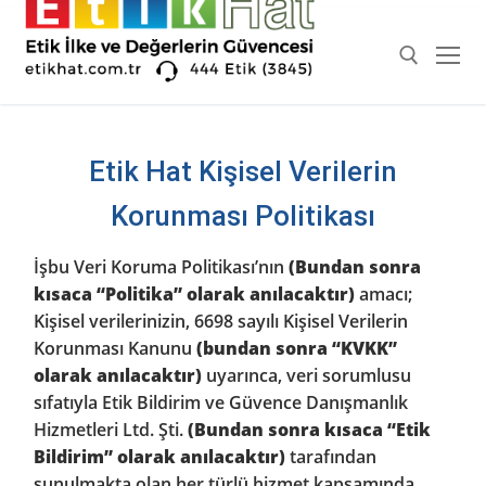
İçeriğe
atla
Arama:
Etik Hat Kişisel Verilerin
Korunması Politikası
İşbu Veri Koruma Politikası’nın
(Bundan sonra
kısaca “Politika” olarak anılacaktır)
amacı;
Kişisel verilerinizin, 6698 sayılı Kişisel Verilerin
Korunması Kanunu
(bundan sonra “KVKK”
olarak anılacaktır)
uyarınca, veri sorumlusu
sıfatıyla Etik Bildirim ve Güvence Danışmanlık
Hizmetleri Ltd. Şti.
(Bundan sonra kısaca “Etik
Bildirim” olarak anılacaktır)
tarafından
sunulmakta olan her türlü hizmet kapsamında