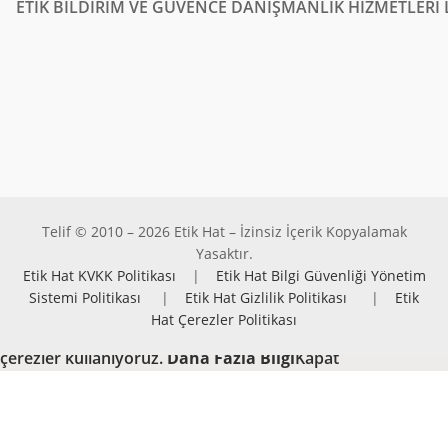
ETİK BİLDİRİM VE GÜVENCE DANIŞMANLIK HİZMETLERİ L
Telif © 2010 – 2026 Etik Hat – İzinsiz İçerik Kopyalamak
Yasaktır.
Etik Hat KVKK Politikası
|
Etik Hat Bilgi Güvenliği Yönetim
Sistemi Politikası
|
Etik Hat Gizlilik Politikası
|
Etik
Hat Çerezler Politikası
Hizmetlerimizden en iyi şekilde faydalanabilmeniz için
çerezler kullanıyoruz.
Daha Fazla Bilgi
Kapat