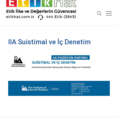
İçeriğe
atla
Arama:
IIA Suistimal ve İç Denetim