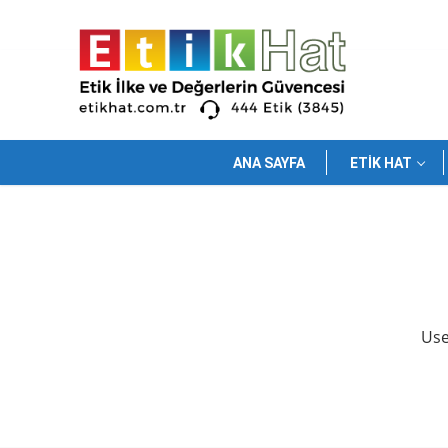
İçeriğe
atla
ANA SAYFA
ETIK HAT
Use