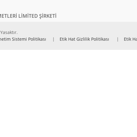
ETLERİ LİMİTED ŞİRKETİ
Yasaktır.
netim Sistemi Politikası
|
Etik Hat Gizlilik Politikası
|
Etik H